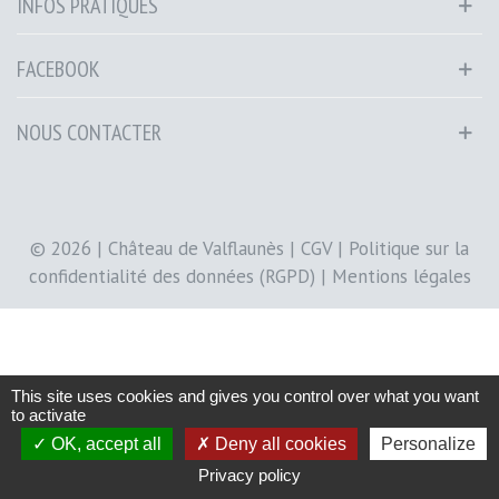
INFOS PRATIQUES
FACEBOOK
NOUS CONTACTER
© 2026 | Château de Valflaunès |
CGV
|
Politique sur la
confidentialité des données (RGPD)
|
Mentions légales
This site uses cookies and gives you control over what you want
to activate
OK, accept all
Deny all cookies
Personalize
0
0
Privacy policy
Panier
Aimé
Haut